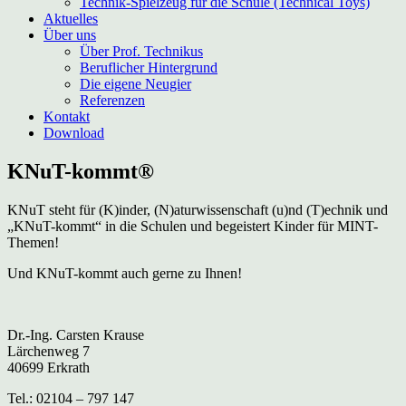
Technik-Spielzeug für die Schule (Technical Toys)
Aktuelles
Über uns
Über Prof. Technikus
Beruflicher Hintergrund
Die eigene Neugier
Referenzen
Kontakt
Download
KNuT-kommt®
KNuT steht für (K)inder, (N)aturwissenschaft (u)nd (T)echnik und
„KNuT-kommt“ in die Schulen und begeistert Kinder für MINT-
Themen!
Und KNuT-kommt auch gerne zu Ihnen!
Dr.-Ing. Carsten Krause
Lärchenweg 7
40699 Erkrath
Tel.: 02104 – 797 147