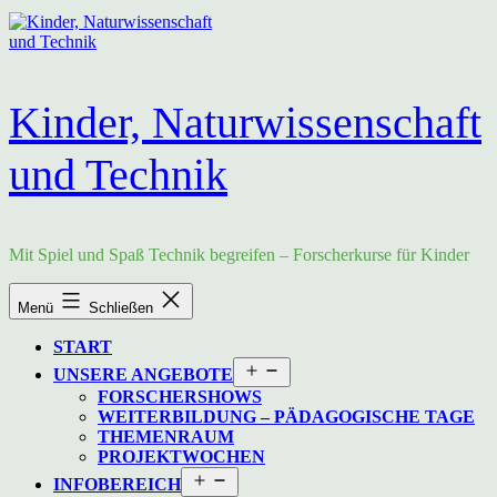
Zum
Inhalt
springen
Kinder, Naturwissenschaft
und Technik
Mit Spiel und Spaß Technik begreifen – Forscherkurse für Kinder
Menü
Schließen
START
Menü
UNSERE ANGEBOTE
öffnen
FORSCHERSHOWS
WEITERBILDUNG – PÄDAGOGISCHE TAGE
THEMENRAUM
PROJEKTWOCHEN
Menü
INFOBEREICH
öffnen