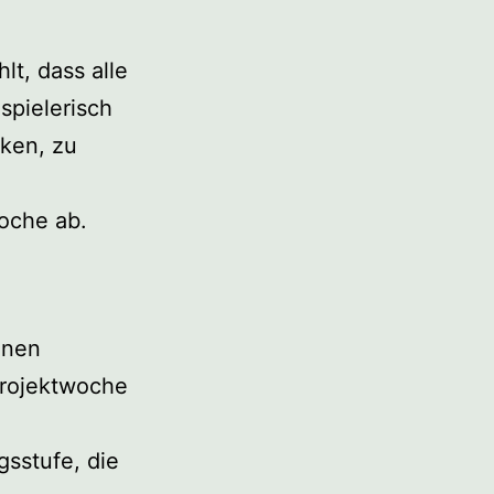
lt, dass alle
spielerisch
cken, zu
oche ab.
hnen
Projektwoche
gsstufe, die