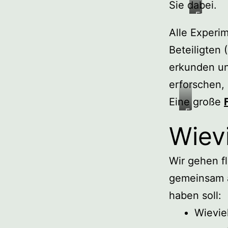
Sie dabei.
Fotos:
C.
Alle Experim
Krause
Beteiligten 
erkunden un
erforschen,
Eine große
Fotos:
K.
Wievi
Rehse
Wir gehen f
gemeinsam a
haben soll:
Wieviel