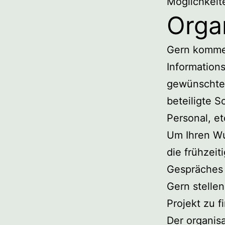
Möglichkeit
Orga
Gern kommen
Information
gewünschten
beteiligte 
Personal, et
Um Ihren Wu
die frühzeit
Gespräches u
Gern stellen
Projekt zu f
Der organisa