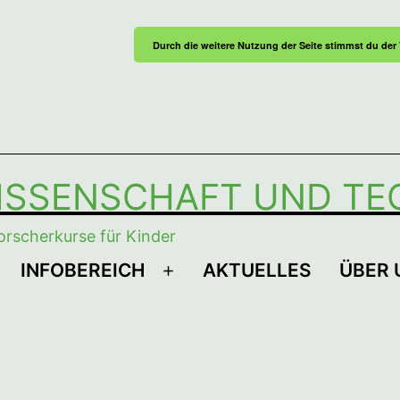
Durch die weitere Nutzung der Seite stimmst du de
ISSENSCHAFT UND TE
orscherkurse für Kinder
INFOBEREICH
AKTUELLES
ÜBER 
enü
Menü
ffnen
öffnen