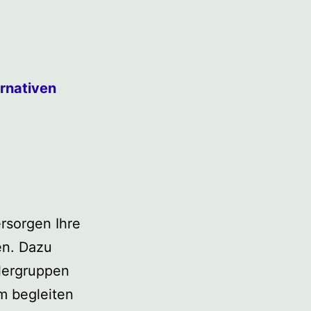
ernativen
rsorgen Ihre
en. Dazu
ülergruppen
m begleiten