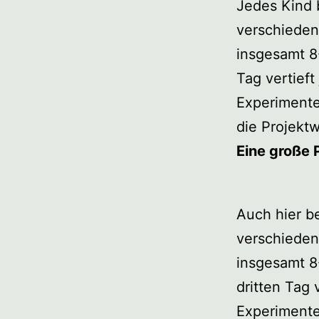
Jedes Kind 
verschiede
insgesamt 8
Tag vertief
Experimenten
die Projekt
Eine große 
Auch hier b
verschiede
insgesamt 
dritten Tag
Experimente