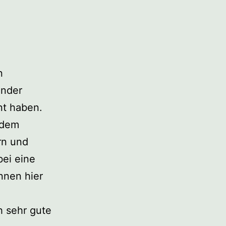
e
n
inder
nt haben.
 dem
rn und
ei eine
nnen hier
h sehr gute