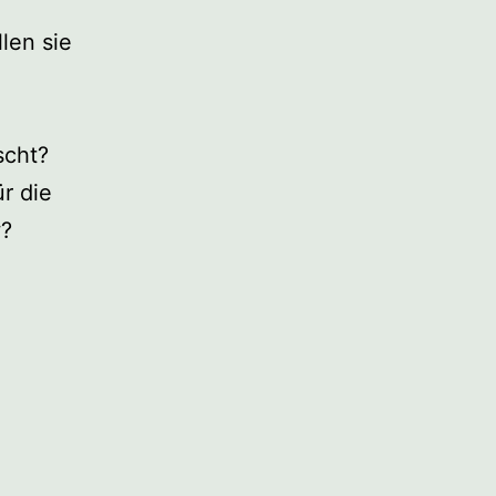
len sie
scht?
r die
w?