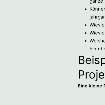
ganze 
Können
jahrga
Wievie
Wievie
Welche
Einfüh
Beisp
Proj
Eine kleine