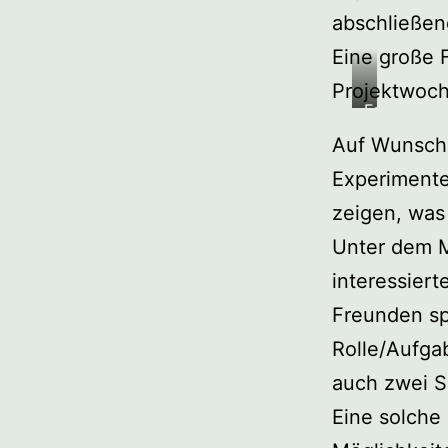
abschließen
Eine große 
Projektwoch
Fotos:
K.
Auf Wunsch
Rehse
Experimente
zeigen, was
Unter dem M
interessier
Freunden sp
Rolle/Aufga
auch zwei S
Eine solche