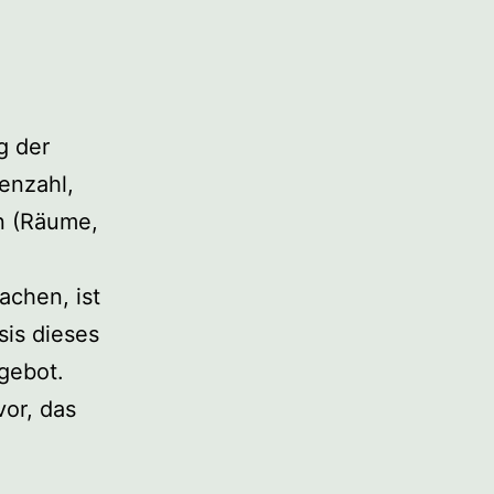
g der
enzahl,
en (Räume,
achen, ist
sis dieses
ngebot.
vor, das