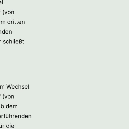
el
f (von
m dritten
enden
 schließt
 im Wechsel
f (von
Ab dem
terführenden
ür die