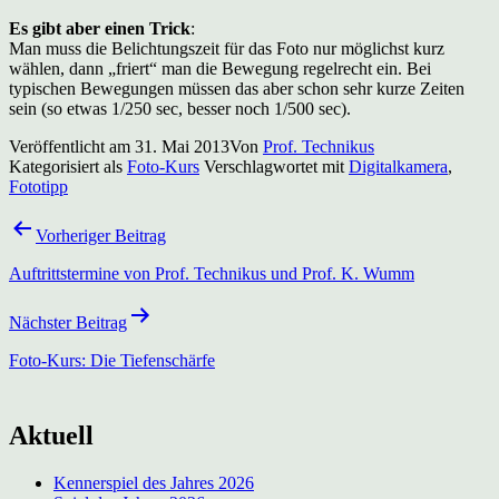
Es gibt aber einen Trick
:
Man muss die Belichtungszeit für das Foto nur möglichst kurz
wählen, dann „friert“ man die Bewegung regelrecht ein. Bei
typischen Bewegungen müssen das aber schon sehr kurze Zeiten
sein (so etwas 1/250 sec, besser noch 1/500 sec).
Veröffentlicht am
31. Mai 2013
Von
Prof. Technikus
Kategorisiert als
Foto-Kurs
Verschlagwortet mit
Digitalkamera
,
Fototipp
Beitragsnavigation
Vorheriger Beitrag
Auftrittstermine von Prof. Technikus und Prof. K. Wumm
Nächster Beitrag
Foto-Kurs: Die Tiefenschärfe
Aktuell
Kennerspiel des Jahres 2026