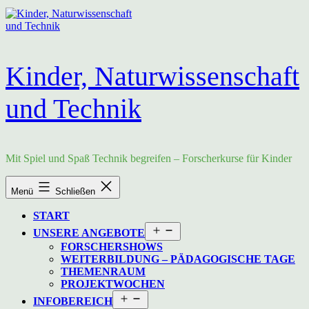
Zum
Inhalt
springen
Kinder, Naturwissenschaft
und Technik
Mit Spiel und Spaß Technik begreifen – Forscherkurse für Kinder
Menü
Schließen
START
Menü
UNSERE ANGEBOTE
öffnen
FORSCHERSHOWS
WEITERBILDUNG – PÄDAGOGISCHE TAGE
THEMENRAUM
PROJEKTWOCHEN
Menü
INFOBEREICH
öffnen