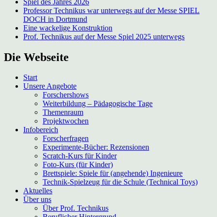
Spiel des Jahres 2026
Professor Technikus war unterwegs auf der Messe SPIEL
DOCH in Dortmund
Eine wackelige Konstruktion
Prof. Technikus auf der Messe Spiel 2025 unterwegs
Die Webseite
Start
Unsere Angebote
Forschershows
Weiterbildung – Pädagogische Tage
Themenraum
Projektwochen
Infobereich
Forscherfragen
Experimente-Bücher: Rezensionen
Scratch-Kurs für Kinder
Foto-Kurs (für Kinder)
Brettspiele: Spiele für (angehende) Ingenieure
Technik-Spielzeug für die Schule (Technical Toys)
Aktuelles
Über uns
Über Prof. Technikus
Beruflicher Hintergrund