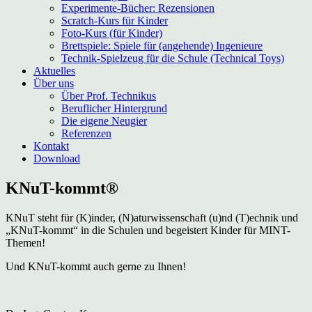
Experimente-Bücher: Rezensionen
Scratch-Kurs für Kinder
Foto-Kurs (für Kinder)
Brettspiele: Spiele für (angehende) Ingenieure
Technik-Spielzeug für die Schule (Technical Toys)
Aktuelles
Über uns
Über Prof. Technikus
Beruflicher Hintergrund
Die eigene Neugier
Referenzen
Kontakt
Download
KNuT-kommt®
KNuT steht für (K)inder, (N)aturwissenschaft (u)nd (T)echnik und
„KNuT-kommt“ in die Schulen und begeistert Kinder für MINT-
Themen!
Und KNuT-kommt auch gerne zu Ihnen!