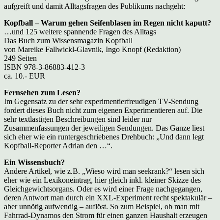
aufgreift und damit Alltagsfragen des Publikums nachgeht:
Kopfball – Warum gehen Seifenblasen im Regen nicht kaputt?
…und 125 weitere spannende Fragen des Alltags
Das Buch zum Wissensmagazin Kopfball
von Mareike Fallwickl-Glavnik, Ingo Knopf (Redaktion)
249 Seiten
ISBN 978-3-86883-412-3
ca. 10.- EUR
Fernsehen zum Lesen?
Im Gegensatz zu der sehr experimentierfreudigen TV-Sendung
fordert dieses Buch nicht zum eigenen Experimentieren auf. Die
sehr textlastigen Beschreibungen sind leider nur
Zusammenfassungen der jeweiligen Sendungen. Das Ganze liest
sich eher wie ein runtergeschriebenes Drehbuch: „Und dann legt
Kopfball-Reporter Adrian den …“.
Ein Wissensbuch?
Andere Artikel, wie z.B. „Wieso wird man seekrank?“ lesen sich
eher wie ein Lexikoneintrag, hier gleich inkl. kleiner Skizze des
Gleichgewichtsorgans. Oder es wird einer Frage nachgegangen,
deren Antwort man durch ein XXL-Experiment recht spektakulär –
aber unnötig aufwendig – auflöst. So zum Beispiel, ob man mit
Fahrrad-Dynamos den Strom für einen ganzen Haushalt erzeugen